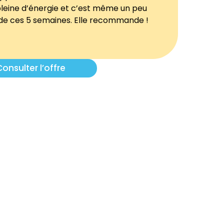
 pleine d’énergie et c’est même un peu
 de ces 5 semaines. Elle recommande !
onsulter l’offre