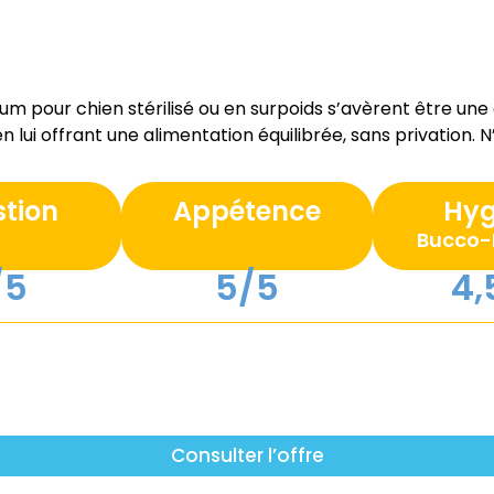
um pour chien stérilisé ou en surpoids s’avèrent être une
lui offrant une alimentation équilibrée, sans privation. N’
stion
Appétence
Hyg
Bucco-
/5
5/5
4,
Consulter l’offre