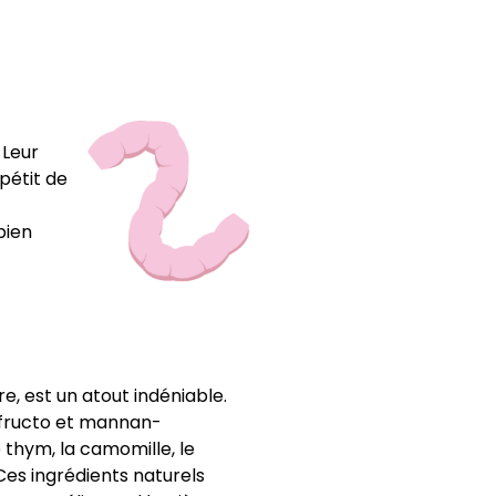
 Leur
ppétit de
bien
e, est un atout indéniable.
e fructo et mannan-
thym, la camomille, le
 Ces ingrédients naturels