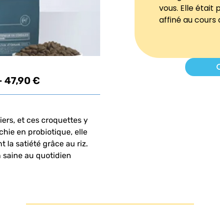
vous. Elle était
affiné au cours
C
- 47,90 €
iers, et ces croquettes y
chie en probiotique, elle
 la satiété grâce au riz.
 saine au quotidien