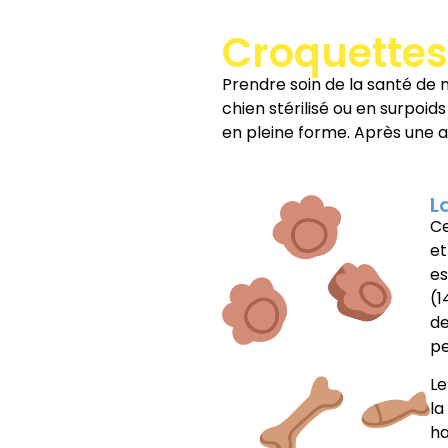
Croquettes
Prendre soin de la santé de n
chien stérilisé ou en surpo
en pleine forme. Après une a
L
Ce
et
es
(1
de
pe
Le
la
ha