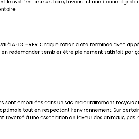
nt le système immunitaire, favorisent une bonne digestio
ntaire.
eval à A-DO-RER. Chaque ration a été terminée avec appéti
 à en redemander sembler être pleinement satisfait par ça
!
s sont emballées dans un sac majoritairement recyclabl
optimale tout en respectant l’environnement. Sur certai
et reversé à une association en faveur des animaux, pas