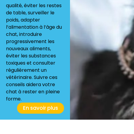
qualité, éviter les restes
de table, surveiller le
poids, adapter
l’alimentation à l’âge du
chat, introduire
progressivement les
nouveaux aliments,
éviter les substances
toxiques et consulter
régulièrement un
vétérinaire. Suivre ces
conseils aidera votre
chat à rester en pleine
forme.
En savoir plus